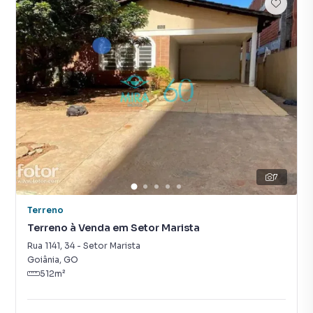
7
Terreno
Terreno à Venda em Setor Marista
Rua 1141
,
34
-
Setor Marista
Goiânia
,
GO
512
m²