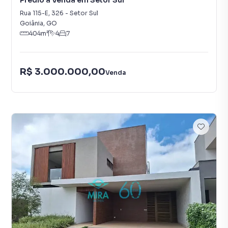
Prédio à Venda em Setor Sul
Rua 115-E
,
326
-
Setor Sul
Goiânia
,
GO
404
m²
4
7
R$ 3.000.000,00
Venda