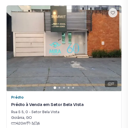
17
Prédio
Prédio à Venda em Setor Bela Vista
Rua S 5
,
0
-
Setor Bela Vista
Goiânia
,
GO
420
m²
3
6