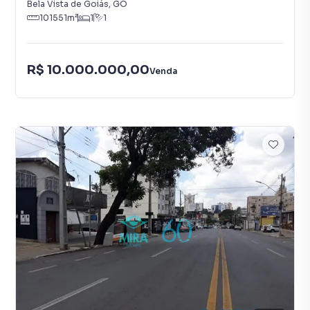
Bela Vista de Goiás
,
GO
101551
m²
1
1
R$ 10.000.000,00
Venda