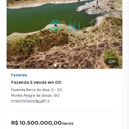
34
Fazenda
Fazenda à Venda em 00
Fazenda Barra do diaa
,
0
-
00
Monte Alegre de Goiás
,
GO
5074740
m²
4
2
R$ 10.500.000,00
Venda