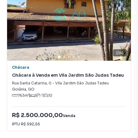
43
Chácara
Chácara à Venda em Vila Jardim São Judas Tadeu
Rua Santa Catarina
,
0
-
Vila Jardim São Judas Tadeu
Goiânia
,
GO
763
m²
5
7
10
R$ 2.500.000,00
Venda
IPTU
R$ 592,55