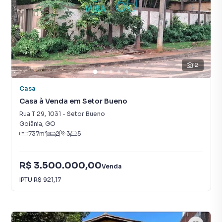
12
Casa
Casa à Venda em Setor Bueno
Rua T 29
,
1031
-
Setor Bueno
Goiânia
,
GO
737
m²
2
3
5
R$ 3.500.000,00
Venda
IPTU
R$ 921,17