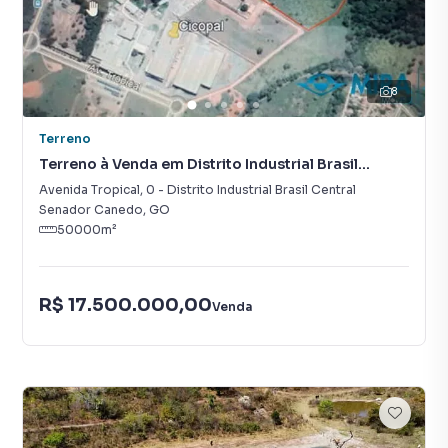
8
Terreno
Terreno à Venda em Distrito Industrial Brasil
Central
Avenida Tropical
,
0
-
Distrito Industrial Brasil Central
Senador Canedo
,
GO
50000
m²
R$ 17.500.000,00
Venda