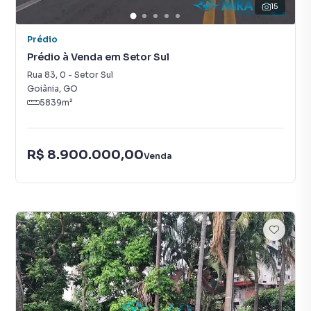
15
Prédio
Prédio à Venda em Setor Sul
Rua 83
,
0
-
Setor Sul
Goiânia
,
GO
5839
m²
R$ 8.900.000,00
Venda