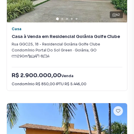
42
Casa
Casa à Venda em Residencial Goiânia Golfe Clube
Rua GGC25
,
18
-
Residencial Goiânia Golfe Clube
Condomínio Portal Do Sol Green
·
Goiânia
,
GO
290
m²
4
8
4
R$ 2.900.000,00
Venda
Condomínio
R$ 850,00
·
IPTU
R$ 5.446,00