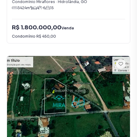
Condomínio Miraflores
·
Hidrolândia
,
GO
3424
m²
4
6
15
R$ 1.800.000,00
Venda
Condomínio
R$ 450,00