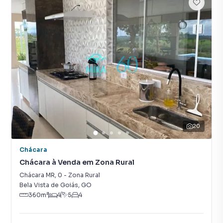
20
Chácara
Chácara à Venda em Zona Rural
Chácara MR
,
0
-
Zona Rural
Bela Vista de Goiás
,
GO
360
m²
4
5
4