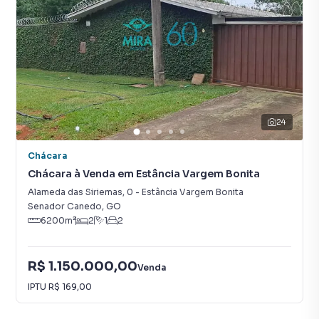
24
Chácara
Chácara à Venda em Estância Vargem Bonita
Alameda das Siriemas
,
0
-
Estância Vargem Bonita
Senador Canedo
,
GO
6200
m²
2
1
2
R$ 1.150.000,00
Venda
IPTU
R$ 169,00