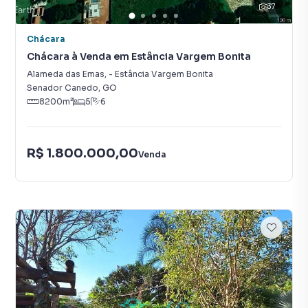
37
Chácara
Chácara à Venda em Estância Vargem Bonita
Alameda das Emas
,
-
Estância Vargem Bonita
Senador Canedo
,
GO
8200
m²
5
6
R$ 1.800.000,00
Venda