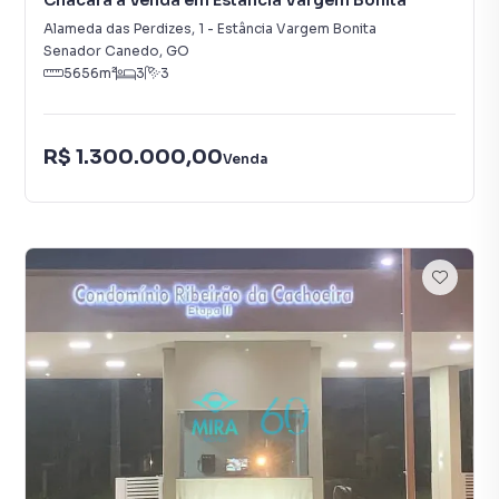
Chácara à Venda em Estância Vargem Bonita
Alameda das Perdizes
,
1
-
Estância Vargem Bonita
Senador Canedo
,
GO
5656
m²
3
3
R$ 1.300.000,00
Venda