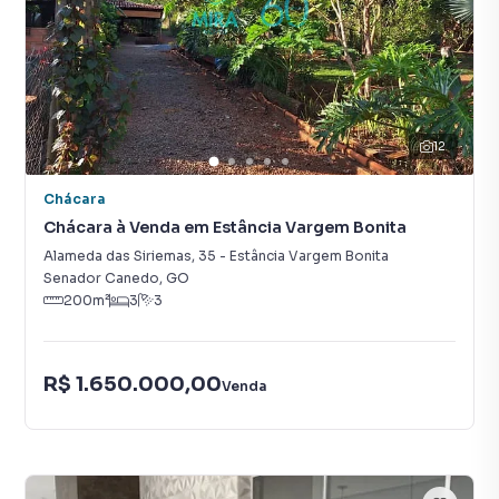
12
Chácara
Chácara à Venda em Estância Vargem Bonita
Alameda das Siriemas
,
35
-
Estância Vargem Bonita
Senador Canedo
,
GO
200
m²
3
3
R$ 1.650.000,00
Venda