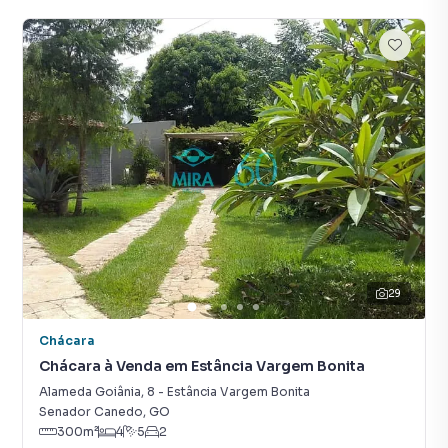
29
Chácara
Chácara à Venda em Estância Vargem Bonita
Alameda Goiânia
,
8
-
Estância Vargem Bonita
Senador Canedo
,
GO
300
m²
4
5
2