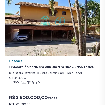
43
Chácara
Chácara à Venda em Vila Jardim São Judas Tadeu
Rua Santa Catarina
,
0
-
Vila Jardim São Judas Tadeu
Goiânia
,
GO
763
m²
5
7
10
R$ 2.500.000,00
Venda
IPTU
R$ 592,55