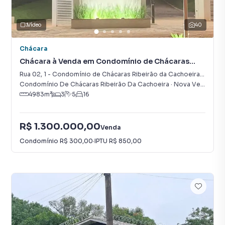
Vídeo
40
Chácara
Chácara à Venda em Condomínio de Chácaras
Ribeirão da Cachoeira Etapa II
Rua 02
,
1
-
Condomínio de Chácaras Ribeirão da Cachoeira Etapa II
Condomínio De Chácaras Ribeirão Da Cachoeira
·
Nova Veneza
,
G
4983
m²
3
5
16
R$ 1.300.000,00
Venda
Condomínio
R$ 300,00
·
IPTU
R$ 850,00