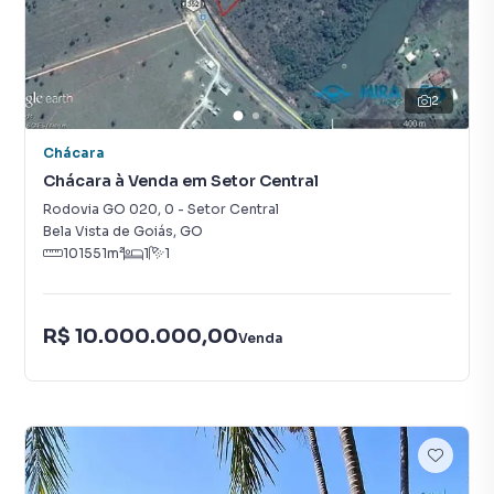
2
Chácara
Chácara à Venda em Setor Central
Rodovia GO 020
,
0
-
Setor Central
Bela Vista de Goiás
,
GO
101551
m²
1
1
R$ 10.000.000,00
Venda