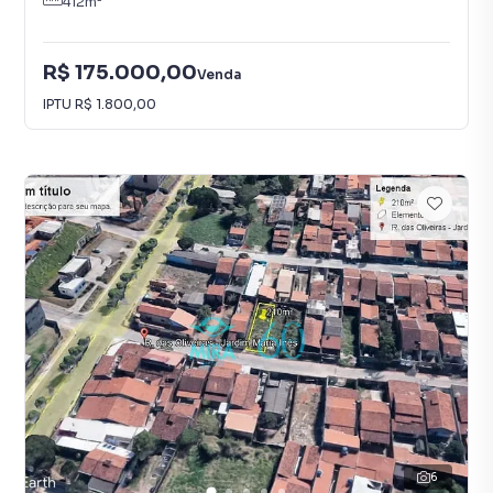
412
m²
R$ 175.000,00
Venda
IPTU
R$ 1.800,00
6