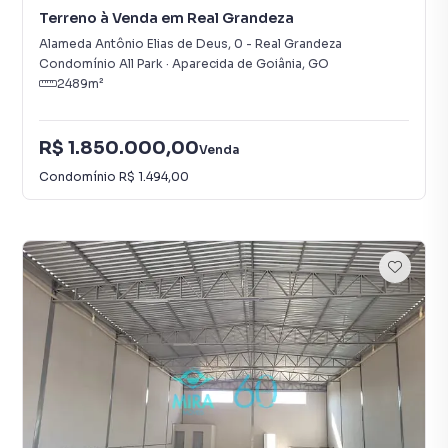
Terreno à Venda em Real Grandeza
Alameda Antônio Elias de Deus
,
0
-
Real Grandeza
Condomínio All Park
·
Aparecida de Goiânia
,
GO
2489
m²
R$ 1.850.000,00
Venda
Condomínio
R$ 1.494,00