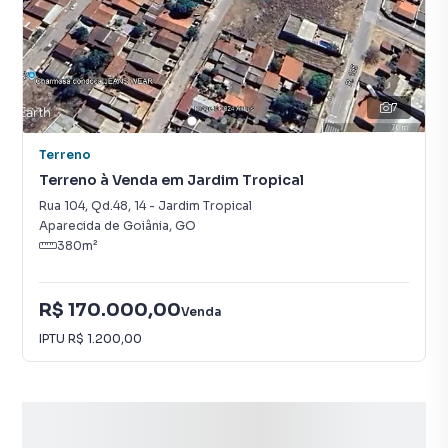
7
Terreno
Terreno à Venda em Jardim Tropical
Rua 104, Qd.48
,
14
-
Jardim Tropical
Aparecida de Goiânia
,
GO
380
m²
R$ 170.000,00
Venda
IPTU
R$ 1.200,00