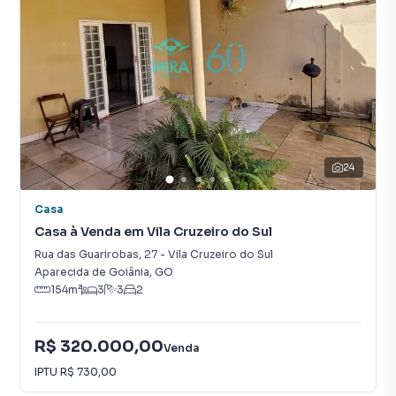
24
Casa
Casa à Venda em Vila Cruzeiro do Sul
Rua das Guarirobas
,
27
-
Vila Cruzeiro do Sul
Aparecida de Goiânia
,
GO
154
m²
3
3
2
R$ 320.000,00
Venda
IPTU
R$ 730,00