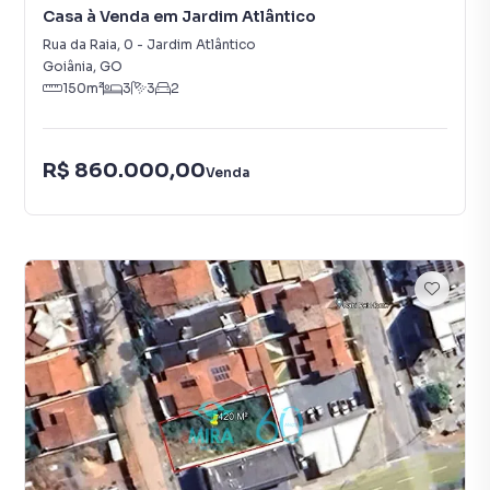
Casa à Venda em Jardim Atlântico
Rua da Raia
,
0
-
Jardim Atlântico
Goiânia
,
GO
150
m²
3
3
2
R$ 860.000,00
Venda