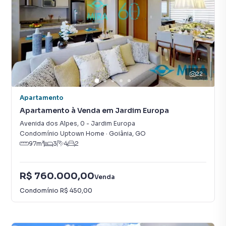
22
Apartamento
Apartamento à Venda em Jardim Europa
Avenida dos Alpes
,
0
-
Jardim Europa
Condomínio Uptown Home
·
Goiânia
,
GO
97
m²
3
4
2
R$ 760.000,00
Venda
Condomínio
R$ 450,00