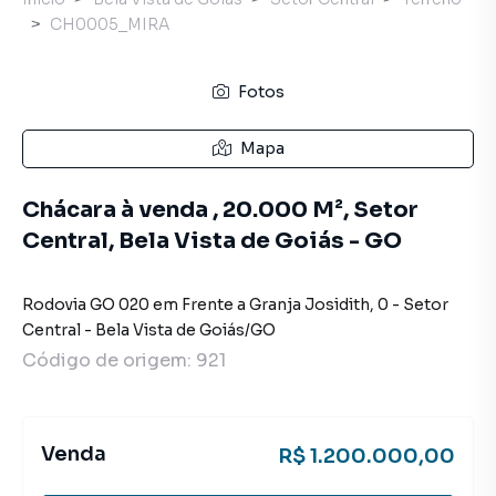
CH0005_MIRA
Fotos
Mapa
Chácara à venda , 20.000 M², Setor
Central, Bela Vista de Goiás - GO
Rodovia GO 020 em Frente a Granja Josidith
,
0
-
Setor
Central
-
Bela Vista de Goiás
/
GO
Código de origem:
921
Venda
R$ 1.200.000,00