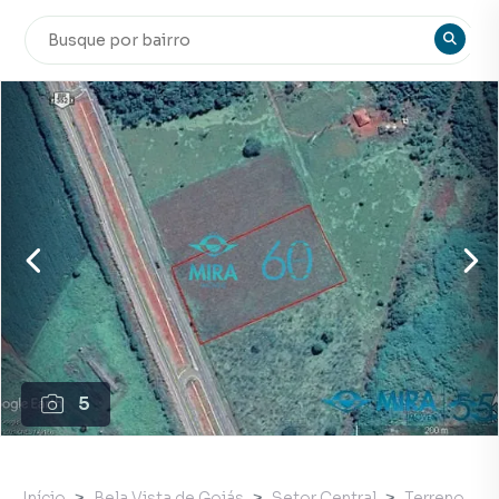
5
Início
Bela Vista de Goiás
Setor Central
Terreno