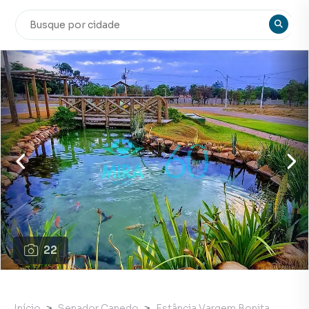
22
Início
Senador Canedo
Estância Vargem Bonita