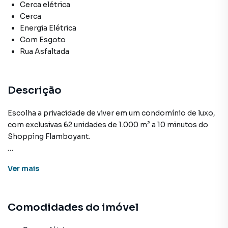
Cerca elétrica
Cerca
Energia Elétrica
Com Esgoto
Rua Asfaltada
Descrição
Escolha a privacidade de viver em um condomínio de luxo,
com exclusivas 62 unidades de 1.000 m² a 10 minutos do
Shopping Flamboyant.
•Condomínio Fechado Horizontal e Exclusivo
Ver
mais
•Exclusivos 62 lotes com 1.000 m²
•Lazer e Segurança que atendem os mais altos padrões de
exigência
Comodidades do imóvel
•Localizado no Km 13 da GO 020
•No Loteamento Estância Vargem Bonita, em Senador