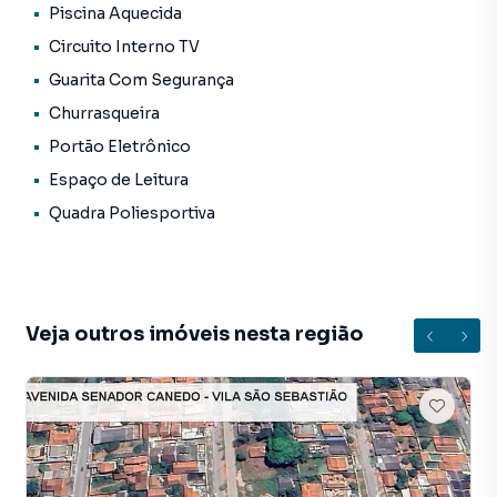
Piscina Aquecida
PORTARIA E SEGURANÇA
Circuito Interno TV
Guarita Com Segurança
•Fechamento perimetral com muro de 3 metros de altura e
Churrasqueira
gradis
•Portaria 24 horas com monitoramento e controle de
Portão Eletrônico
acesso
Espaço de Leitura
•Cerca elétrica monitorada
Quadra Poliesportiva
. Pronto pra Morar
. PARCELAMENTO EM ATÉ 120 MESES .
Veja outros imóveis nesta região