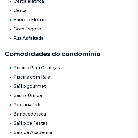
Canedo
Cerca elétrica
Cerca
COMPLEXO de LAZER:
Energia Elétrica
Com Esgoto
•Salão de Festas
•Churrasqueira Gourmet
Rua Asfaltada
•Sauna com Espaço Relax
•Piscina Raiada Aquecida com Deck Molhado
Comodidades do condomínio
•Piscina Infantil Aquecida
•Quadra Poliesportiva
Piscina Para Crianças
•Academia
Piscina com Raia
•Brinquedoteca
Salão gourmet
PRAÇA de CONVIVÊNCIA e CONTEMPLAÇÃO:
Sauna Úmida
Portaria 24h
•2.000 m² de Verde, Contemplação e Relaxamento
Brinquedoteca
•Paisagismo valorizando a Vegetação Regional
•Lago Ornamental
Salão de Festas
•Redário com Cobertura Natural
Sala de Academia
•Playground em Madeira